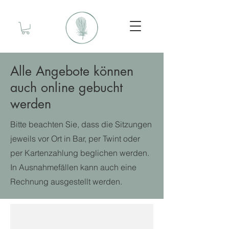
Alle Angebote können
auch online gebucht
werden
Bitte beachten Sie, dass die Sitzungen
jeweils vor Ort in Bar, per Twint oder
per Kartenzahlung beglichen werden.
In Ausnahmefällen kann auch eine
Rechnung ausgestellt werden.