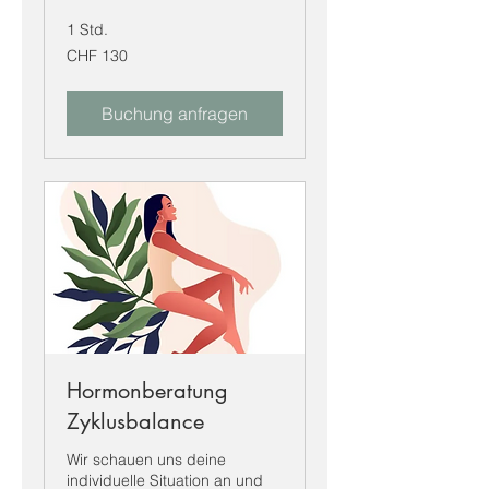
1 Std.
130
CHF 130
Schweizer
Franken
Buchung anfragen
Hormonberatung
Zyklusbalance
Wir schauen uns deine
individuelle Situation an und