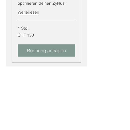
optimieren deinen Zyklus.
Weiterlesen
1 Std.
130
CHF 130
Schweizer
Franken
Buchung anfragen
Hormonberatung